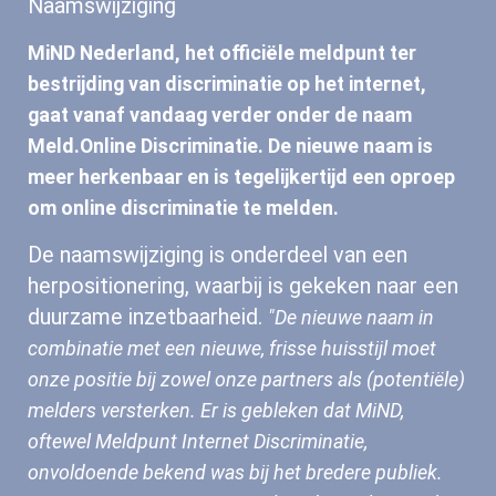
Naamswijziging
MiND Nederland wordt Meld.Online Discri
MiND Nederland, het officiële meldpunt t
bestrijding van discriminatie op het intern
gaat vanaf vandaag verder onder de na
Meld.Online Discriminatie. De nieuwe naa
meer herkenbaar en is tegelijkertijd een 
De naamswijziging is onderdeel van een
herpositionering, waarbij is gekeken naar e
om online discriminatie te melden.
duurzame inzetbaarheid.