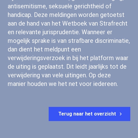
sprake is van online groepsdiscriminatie op
initiatief van het ministerie van Justitie en
grond dan ook."
Veiligheid. Jaarlijks ontvangt het meldpunt
honderden meldingen over (vermeende)
Strafbare uitingen
online groepsdiscriminatie op grond van
bijvoorbeeld herkomst, geloofsovertuiging,
antisemitisme, seksuele gerichtheid of
handicap. Deze meldingen worden getoets
aan de hand van het Wetboek van Strafrec
en relevante jurisprudentie. Wanneer er
mogelijk sprake is van strafbare discriminat
dan dient het meldpunt een
verwijderingsverzoek in bij het platform wa
Terug naar het overzicht
de uiting is geplaatst. Dit leidt jaarlijks tot 
verwijdering van vele uitingen. Op deze