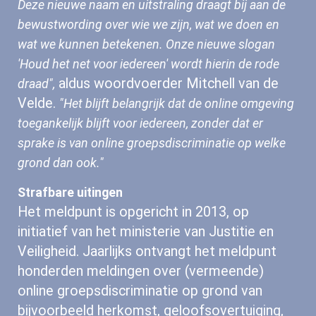
"De nieuwe naa
combinatie met een nieuwe, frisse huisstijl
onze positie bij zowel onze partners als (pot
melders versterken. Er is gebleken dat MiND
oftewel Meldpunt Internet Discriminatie,
onvoldoende bekend was bij het bredere pub
Deze nieuwe naam en uitstraling draagt bij 
aldus woordvoerder Mitchell van de
bewustwording over wie we zijn, wat we do
Velde.
wat we kunnen betekenen. Onze nieuwe sl
'Houd het net voor iedereen' wordt hierin de
draad",
"Het blijft belangrijk dat de online 
toegankelijk blijft voor iedereen, zonder dat 
Het meldpunt is opgericht in 2013, op