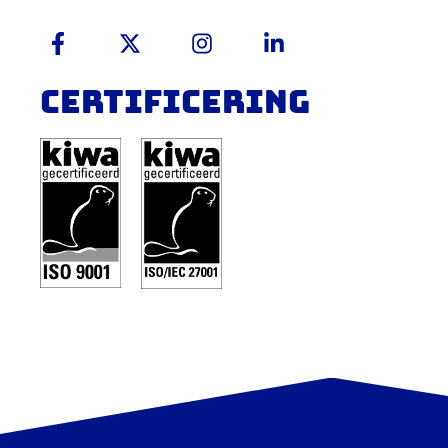
Contact
meld.onlinediscriminatie
ma t/m vr 9.00 - 17.00 uur
tel.:
Certificering